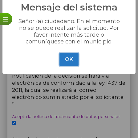
Mensaje del sistema
Señor (a) ciudadano. En el momento
Importante
no se puede realizar la solicitud. Por
Ingrese una descripción, indicando el
favor intente más tarde o
motivo de la solicitud.
comuníquese con el municipio.
Aceptación de términos
OK
El usuario acepta expresamente que la
notificación de la decisión se hará vía
electrónica de conformidad a la ley 1437 de
2011, la cual se realizará al correo
electrónico suministrado por el solicitante
*
Acepto la política de tratamiento de datos personales.