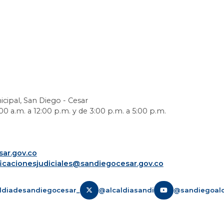
icipal, San Diego - Cesar
0 a.m. a 12:00 p.m. y de 3:00 p.m. a 5:00 p.m.
ar.gov.co
ficacionesjudiciales@sandiegocesar.gov.co
ldiadesandiegocesar_
@alcaldiasandi
@sandiegoalc