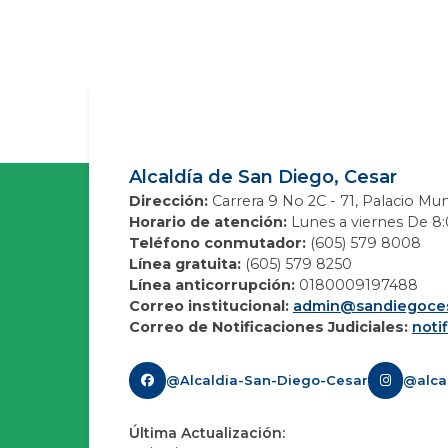
Alcaldía de San Diego, Cesar
Dirección:
Carrera 9 No 2C - 71, Palacio Mun
Horario de atención:
Lunes a viernes De 8:0
Teléfono conmutador:
(605) 579 8008
Línea gratuita:
(605) 579 8250
Línea anticorrupción:
0180009197488
Correo institucional:
admin@sandiegoces
Correo de Notificaciones Judiciales:
noti
@Alcaldia-San-Diego-Cesar
@alca
Última Actualización: