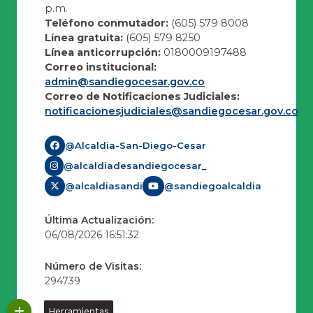
p.m.
Teléfono conmutador:
(605) 579 8008
Línea gratuita:
(605) 579 8250
Línea anticorrupción:
0180009197488
Correo institucional:
admin@sandiegocesar.gov.co
Correo de Notificaciones Judiciales:
notificacionesjudiciales@sandiegocesar.gov.co
@Alcaldia-San-Diego-Cesar
@alcaldiadesandiegocesar_
@alcaldiasandi
@sandiegoalcaldia
Última Actualización:
06/08/2026 16:51:32
Número de Visitas:
294739
Herramientas