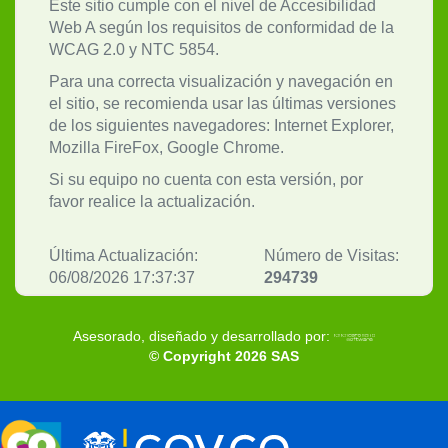
Este sitio cumple con el nivel de Accesibilidad
Web A según los requisitos de conformidad de la
WCAG 2.0 y NTC 5854.
Para una correcta visualización y navegación en
el sitio, se recomienda usar las últimas versiones
de los siguientes navegadores: Internet Explorer,
Mozilla FireFox, Google Chrome.
Si su equipo no cuenta con esta versión, por
favor realice la actualización.
Última Actualización:
Número de Visitas:
06/08/2026 17:37:37
294739
Asesorado, diseñado y desarrollado por:
© Copyright 2026 SAS