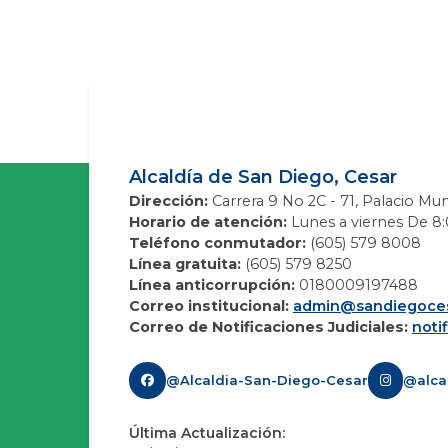
Alcaldía de San Diego, Cesar
Dirección:
Carrera 9 No 2C - 71, Palacio Mun
Horario de atención:
Lunes a viernes De 8:0
Teléfono conmutador:
(605) 579 8008
Línea gratuita:
(605) 579 8250
Línea anticorrupción:
0180009197488
Correo institucional:
admin@sandiegoces
Correo de Notificaciones Judiciales:
noti
@Alcaldia-San-Diego-Cesar
@alca
Última Actualización: