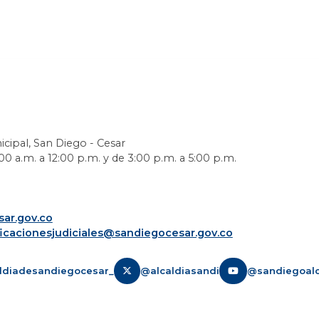
icipal, San Diego - Cesar
0 a.m. a 12:00 p.m. y de 3:00 p.m. a 5:00 p.m.
ar.gov.co
ficacionesjudiciales@sandiegocesar.gov.co
ldiadesandiegocesar_
@alcaldiasandi
@sandiegoalc