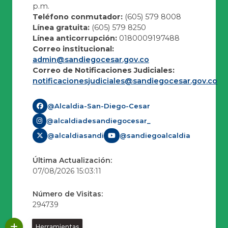
p.m.
Teléfono conmutador:
(605) 579 8008
Línea gratuita:
(605) 579 8250
Línea anticorrupción:
0180009197488
Correo institucional:
admin@sandiegocesar.gov.co
Correo de Notificaciones Judiciales:
notificacionesjudiciales@sandiegocesar.gov.co
@Alcaldia-San-Diego-Cesar
@alcaldiadesandiegocesar_
@alcaldiasandi
@sandiegoalcaldia
Última Actualización:
07/08/2026 15:03:11
Número de Visitas:
294739
Herramientas