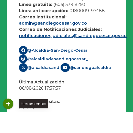
Línea gratuita:
(605) 579 8250
Línea anticorrupción:
0180009197488
Correo institucional:
admin@sandiegocesar.gov.co
Correo de Notificaciones Judiciales:
notificacionesjudiciales@sandiegocesar.gov.co
@Alcaldia-San-Diego-Cesar
@alcaldiadesandiegocesar_
@alcaldiasandi
@sandiegoalcaldia
Última Actualización:
06/08/2026 17:37:37
Número de Visitas:
Herramientas
294739
Políticas