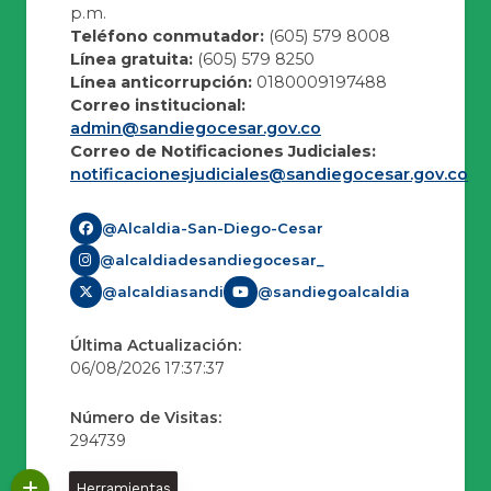
p.m.
Teléfono conmutador:
(605) 579 8008
Línea gratuita:
(605) 579 8250
Línea anticorrupción:
0180009197488
Correo institucional:
admin@sandiegocesar.gov.co
Correo de Notificaciones Judiciales:
notificacionesjudiciales@sandiegocesar.gov.co
@Alcaldia-San-Diego-Cesar
@alcaldiadesandiegocesar_
@alcaldiasandi
@sandiegoalcaldia
Última Actualización:
06/08/2026 17:37:37
Número de Visitas:
294739
Herramientas