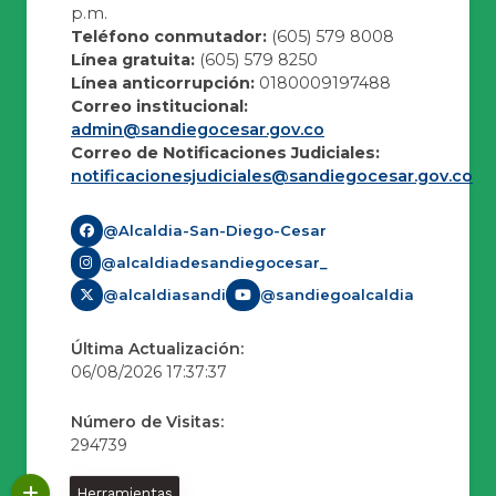
p.m.
Teléfono conmutador:
(605) 579 8008
Línea gratuita:
(605) 579 8250
Línea anticorrupción:
0180009197488
Correo institucional:
admin@sandiegocesar.gov.co
Correo de Notificaciones Judiciales:
notificacionesjudiciales@sandiegocesar.gov.co
@Alcaldia-San-Diego-Cesar
@alcaldiadesandiegocesar_
@alcaldiasandi
@sandiegoalcaldia
Última Actualización:
06/08/2026 17:37:37
Número de Visitas:
294739
Herramientas