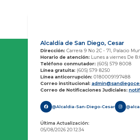
Alcaldía de San Diego, Cesar
Dirección:
Carrera 9 No 2C - 71, Palacio Mun
Horario de atención:
Lunes a viernes De 8:0
Teléfono conmutador:
(605) 579 8008
Línea gratuita:
(605) 579 8250
Línea anticorrupción:
0180009197488
Correo institucional:
admin@sandiegoces
Correo de Notificaciones Judiciales:
noti
@Alcaldia-San-Diego-Cesar
@alca
Última Actualización:
05/08/2026 20:12:34