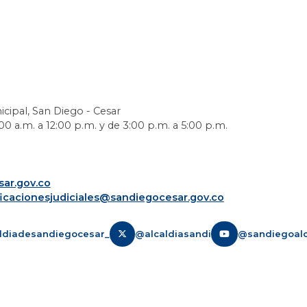
icipal, San Diego - Cesar
0 a.m. a 12:00 p.m. y de 3:00 p.m. a 5:00 p.m.
ar.gov.co
ficacionesjudiciales@sandiegocesar.gov.co
ldiadesandiegocesar_
@alcaldiasandi
@sandiegoalc