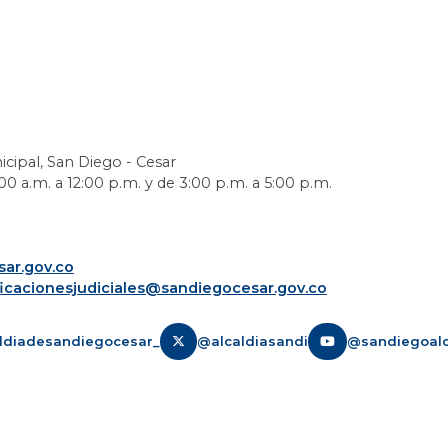
icipal, San Diego - Cesar
0 a.m. a 12:00 p.m. y de 3:00 p.m. a 5:00 p.m.
ar.gov.co
ficacionesjudiciales@sandiegocesar.gov.co
ldiadesandiegocesar_
@alcaldiasandi
@sandiegoalc