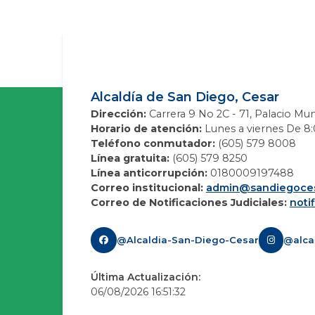
Alcaldía de San Diego, Cesar
Dirección:
Carrera 9 No 2C - 71, Palacio Mun
Horario de atención:
Lunes a viernes De 8:0
Teléfono conmutador:
(605) 579 8008
Línea gratuita:
(605) 579 8250
Línea anticorrupción:
0180009197488
Correo institucional:
admin@sandiegoces
Correo de Notificaciones Judiciales:
noti
@Alcaldia-San-Diego-Cesar
@alca
Última Actualización:
06/08/2026 16:51:32