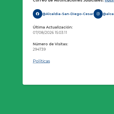
Correo de Notificaciones Judiciales:
noti
@Alcaldia-San-Diego-Cesar
@alca
Última Actualización:
07/08/2026 15:03:11
Número de Visitas:
294739
Políticas