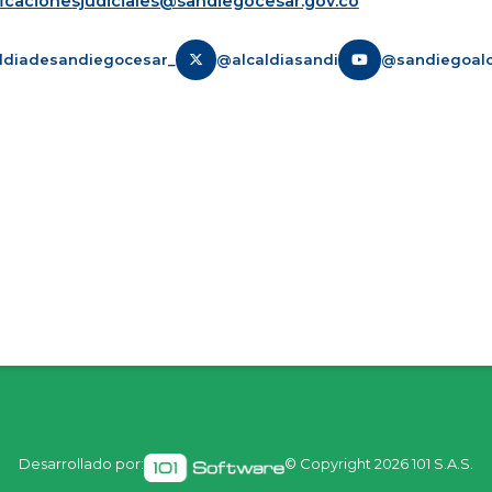
ficacionesjudiciales@sandiegocesar.gov.co
ldiadesandiegocesar_
@alcaldiasandi
@sandiegoalc
Desarrollado por:
© Copyright
2026 101 S.A.S.