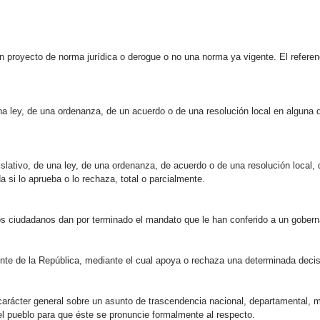
proyecto de norma jurídica o derogue o no una norma ya vigente. El referendo
na ley, de una ordenanza, de un acuerdo o de una resolución local en alguna 
slativo, de una ley, de una ordenanza, de acuerdo o de una resolución local, 
a si lo aprueba o lo rechaza, total o parcialmente.​
los ciudadanos dan por terminado el mandato que le han conferido a un gobern
ente de la República, mediante el cual apoya o rechaza una determinada decis
carácter general sobre un asunto de trascendencia nacional, departamental, mun
del pueblo para que éste se pronuncie formalmente al respecto.