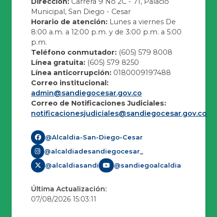
Dirección:
Carrera 9 No 2C - 71, Palacio
Municipal, San Diego - Cesar
Horario de atención:
Lunes a viernes De
8:00 a.m. a 12:00 p.m. y de 3:00 p.m. a 5:00
p.m.
Teléfono conmutador:
(605) 579 8008
Línea gratuita:
(605) 579 8250
Línea anticorrupción:
0180009197488
Correo institucional:
admin@sandiegocesar.gov.co
Correo de Notificaciones Judiciales:
notificacionesjudiciales@sandiegocesar.gov.co
@Alcaldia-San-Diego-Cesar
@alcaldiadesandiegocesar_
@alcaldiasandi
@sandiegoalcaldia
Última Actualización:
07/08/2026 15:03:11