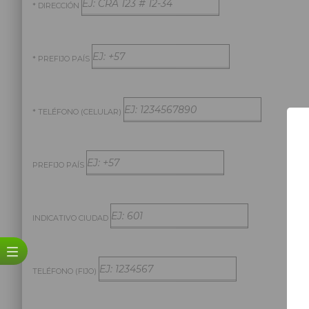
* DIRECCIÓN
* PREFIJO PAÍS
* TELÉFONO (CELULAR)
PREFIJO PAÍS
INDICATIVO CIUDAD
TELÉFONO (FIJO)