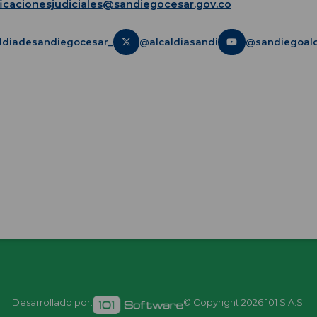
ficacionesjudiciales@sandiegocesar.gov.co
ldiadesandiegocesar_
@alcaldiasandi
@sandiegoalc
Desarrollado por:
© Copyright
2026 101 S.A.S.