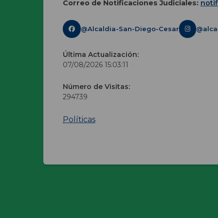
Correo de Notificaciones Judiciales:
noti
@Alcaldia-San-Diego-Cesar
@alca
Última Actualización:
07/08/2026 15:03:11
Número de Visitas:
294739
Políticas