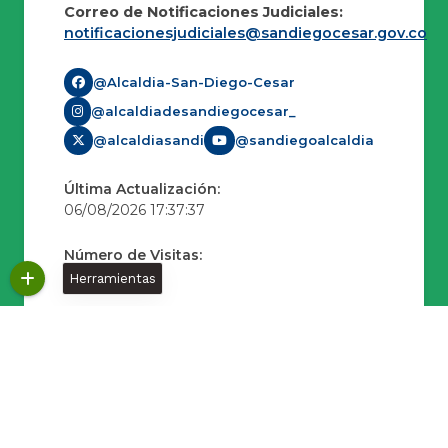
Correo de Notificaciones Judiciales:
notificacionesjudiciales@sandiegocesar.gov.co
@Alcaldia-San-Diego-Cesar
@alcaldiadesandiegocesar_
@alcaldiasandi
@sandiegoalcaldia
Última Actualización:
06/08/2026 17:37:37
Número de Visitas:
294739
Herramientas
Políticas
Desarrollado
© Copyright
2026 101